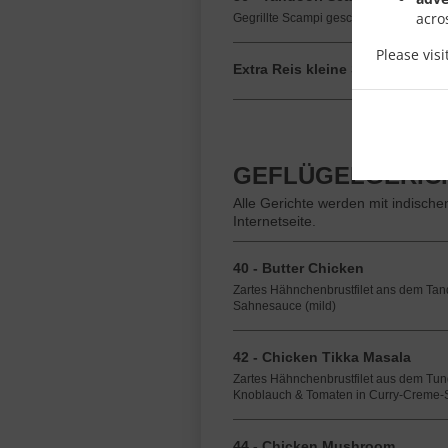
acro
Gegrillte Scampi geschält aus dem Tan
Please vis
Extra Reis kleine Schale
GEFLÜGELGERIC
Alle Gerichte werden mit indische
Internetseite.
40 - Butter Chicken
Zartes Hähnchenbrustfilet ans dem Tan
Sahnesauce (mild)
42 - Chicken Tikka Masala
Zartes Hähnchenbrustfilet aus dem Tund
Knoblauch & Tomaten in Curry-Creme-S
44 - Chicken Mushroom