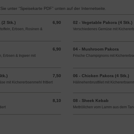
 Sie unter “Speisekarte PDF” unten auf der Internetseite.
(2 Stk.)
6,90
02 - Vegetable Pakora (4 Stk.)
6,90 EUR
rtoffeln, Erbsen, Rosinen &
Verschiedenes Gemüse mit Kichererbse
6,90
04 - Mushroom Pakora
6,90 EUR
n, Erbsen & Ingwer mit
Frische Champignons mit Kichererbsen
tk.)
7,50
06 - Chicken Pakora (4 Stk.)
7,50 EUR
e mit Kichererbsenmehl frittiert
Hälinehenbrustfilet mit Kichererbsenmeh
8,10
08 - Sheek Kebab
8,10 EUR
iert
Mettröllchen vom Lamm aus dem Tan