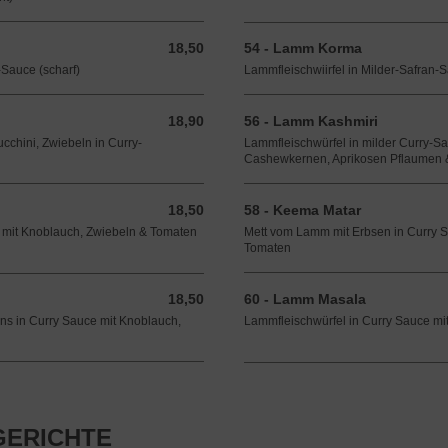
18,50
54 - Lamm Korma
18,50 EUR
Sauce (scharf)
Lammfleischwiirfel in Milder-Safran-
18,90
56 - Lamm Kashmiri
18,90 EUR
cchini, Zwiebeln in Curry-
Lammfleischwürfel in milder Curry-S
Cashewkernen, Aprikosen Pflaumen &
18,50
58 - Keema Matar
18,50 EUR
 mit Knoblauch, Zwiebeln & Tomaten
Mett vom Lamm mit Erbsen in Curry 
Tomaten
18,50
60 - Lamm Masala
18,50 EUR
ns in Curry Sauce mit Knoblauch,
Lammfleischwürfel in Curry Sauce mit
GERICHTE