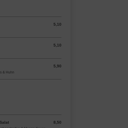
5,10
5,10 EUR
5,10
5,10 EUR
5,90
5,90 EUR
is & Huhn
Salat
8,50
8,50 EUR