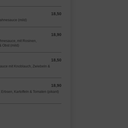
18,50
18,50 EUR
Sahnesauce (mild)
18,90
18,90 EUR
ahnesauce, mit Rosinen,
 Obst (mild)
18,50
18,50 EUR
Sauce mit Knoblauch, Zwiebeln &
18,90
18,90 EUR
 Erbsen, Kartoffeln & Tomaten (pikant)