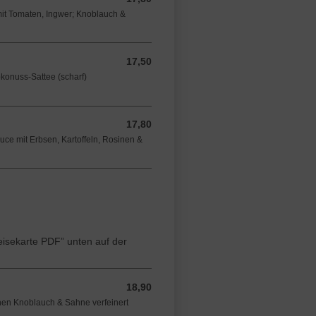
 mit Tomaten, Ingwer; Knoblauch &
17,50
17,50 EUR
okonuss-Sattee (scharf)
17,80
17,80 EUR
uce mit Erbsen, Kartoffeln, Rosinen &
peisekarte PDF” unten auf der
18,90
18,90 EUR
schen Knoblauch & Sahne verfeinert