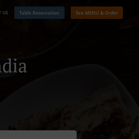
 US
Table Reservation
See MENU & Order
ndia