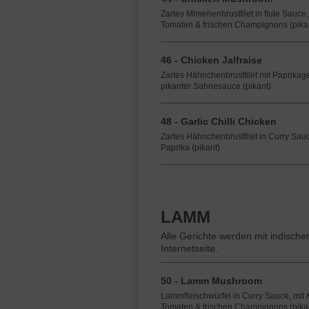
Zartes Mimehenbrustfilet in flute Sauce,
Tomaten & frischen Champignons (pika
46 - Chicken Jalfraise
Zartes Hähnchenbrustfilet mit Paprikag
pikanter Sahnesauce (pikant)
48 - Garlic Chilli Chicken
Zartes Hähnchenbrustfilet in Curry Sau
Paprika (pikant)
LAMM
Alle Gerichte werden mit indische
Internetseite.
50 - Lamm Mushroom
Lammfleischwürfel in Curry Sauce, mit 
Tomaten & frischen Champignons (pika