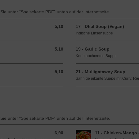
 Sie unter “Speisekarte PDF” unten auf der Internetseite.
5,10
17 - Dhal Soup (Vegan)
5,10 EUR
Indische Linsensuppe
5,10
19 - Garlic Soup
5,10 EUR
Knoblauchcreme Suppe
5,10
21 - Mulligatawny Soup
5,10 EUR
Sahnige pikante Suppe mit Curry, Re
 Sie unter “Speisekarte PDF” unten auf der Internetseite.
6,90
11 - Chicken-Mango 
6,90 EUR