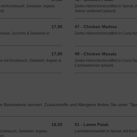
 mit Knnblauell. Zwiebeln, Ingwei;
Zartes Hähnchenbrustfilet in Spinat,
nt)
Sahne verfeinert (pikant)
17,90
47 - Chicken Madras
17,90 EUR
emüse, Zucchini & Zwiebeln in
Zartes Hähnchenbrustfilet in Curry-K
17,90
49 - Chicken Masala
17,90 EUR
ce mit Knoblauch, Zwiebeln, Ingwer &
Zartes Hähnchenbrustfilet in Curry Sa
Cashewkernen (pikant)
m Basmatireis serviert. Zusatzstoffe und Allergene finden Sie unter “S
18,50
51 - Lamm Palak
18,50 EUR
Knoblauch, Zwiebeln, Ingwer,
Lammfleischwiirfel in Spinat. mit fri
nt)