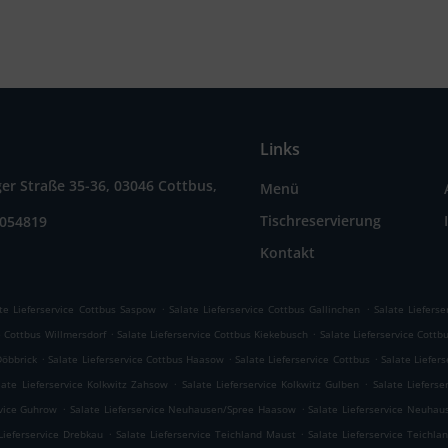
Links
r Straße 35-36, 03046 Cottbus,
Menü
Tischreservierung
9054819
Kontakt
.
.
te Lieferservice Cottbus Saspow
Salate Lieferservice Cottbus Gallinchen
Salate Liefers
.
.
e Cottbus Willmersdorf
Salate Lieferservice Cottbus Kiekebusch
Salate Lieferservice Cottb
.
.
.
Döbbrick
Salate Lieferservice Cottbus Haasow
Salate Lieferservice Cottbus
Salate Liefers
.
.
late Lieferservice Kolkwitz Zahsow
Salate Lieferservice Kolkwitz Gulben
Salate Lieferse
.
.
rvice Guhrow
Salate Lieferservice Neuhausen/Spree Haasow
Salate Lieferservice Neuhau
.
.
Lieferservice Drebkau
Salate Lieferservice Teichland Maust
Salate Lieferservice Teichl