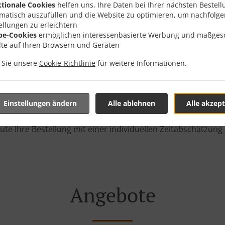
tionale Cookies
helfen uns, Ihre Daten bei Ihrer nächsten Bestell
matisch auszufüllen und die Website zu optimieren, um nachfolg
ellungen zu erleichtern
g Mit Lieferung In Cottbu
be-Cookies
ermöglichen interessenbasierte Werbung und maßges
lte auf Ihren Browsern und Geräten
n Sie unsere
Cookie-Richtlinie
für weitere Informationen.
n der Nähe von Cottbus Merzdorf und freuen uns auf Ihre Onl
Einstellungen ändern
Alle ablehnen
Alle akzept
teraktives Online-Menü anzusehen und bestellen Sie wenn Sie
ute Ihre Bestellung mit einer individuellen Zeitabschätzung 
Angebote