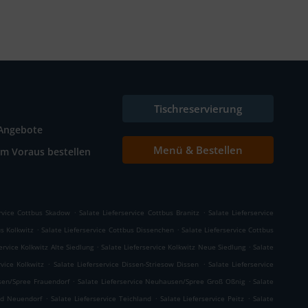
Tischreservierung
Angebote
Menü & Bestellen
Im Voraus bestellen
.
.
ervice Cottbus Skadow
Salate Lieferservice Cottbus Branitz
Salate Lieferservice
.
.
us Kolkwitz
Salate Lieferservice Cottbus Dissenchen
Salate Lieferservice Cottbus
.
.
ervice Kolkwitz Alte Siedlung
Salate Lieferservice Kolkwitz Neue Siedlung
Salate
.
.
rvice Kolkwitz
Salate Lieferservice Dissen-Striesow Dissen
Salate Lieferservice
.
.
sen/Spree Frauendorf
Salate Lieferservice Neuhausen/Spree Groß Oßnig
Salate
.
.
.
and Neuendorf
Salate Lieferservice Teichland
Salate Lieferservice Peitz
Salate