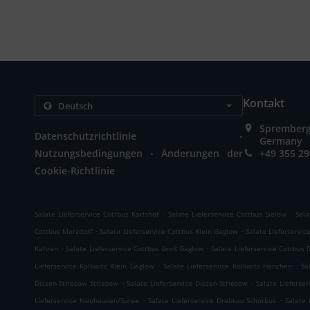
Kontakt
Spremberge
.
Datenschutzrichtlinie
Germany
.
Nutzungsbedingungen
Änderungen der
+49 355 2
Cookie-Richtlinie
.
.
Salate Lieferservice Cottbus Karlshof
Salate Lieferservice Cottbus Sielow
Sala
.
.
Cottbus Merzdorf
Salate Lieferservice Cottbus Klein Gaglow
Salate Lieferservic
.
.
Kahren
Salate Lieferservice Cottbus Groß Gaglow
Salate Lieferservice Cottbus 
.
.
Lieferservice Kolkwitz Klein Gaglow
Salate Lieferservice Kolkwitz Hänchen
Sa
.
.
Dissen-Striesow Striesow
Salate Lieferservice Dissen-Striesow
Salate Lieferse
.
.
Lieferservice Neuhausen/Spree
Salate Lieferservice Drebkau Schorbus
Salate 