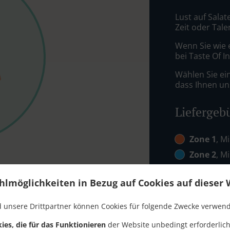
Lust auf Salat
Zeit oder Tale
Wenn Sie wie 
bei Taste Of I
Wählen Sie ei
dass Ihnen uns
Liefergeb
Zone 1
, M
Zone 2
, M
Zone 3
, M
hlmöglichkeiten in Bezug auf Cookies auf dieser 
 unsere Drittpartner können Cookies für folgende Zwecke verwen
ies, die für das Funktionieren
der Website unbedingt erforderlich