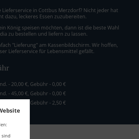
e Lieferservice in Cottbus Merzdorf? Nicht jeder hat
nt dazu, leckeres Essen zuzubereiten.
ein König speisen möchten, dann ist die beste Wahl
ndia zu bestellen und liefern zu lassen.
nfach "Lieferung" am Kassenbildschirm. Wir hoffen,
er Lieferservice für Lebensmittel gefällt.
ühr
ind. - 20,00 €, Gebühr - 0,00 €
ind. - 45,00 €, Gebühr - 0,00 €
ind. - 45,00 €, Gebühr - 2,50 €
Website
den:
 sind